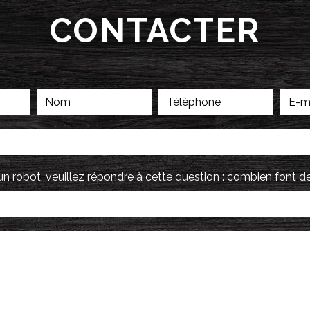
CONTACTER
un robot, veuillez répondre à cette question : combien font de