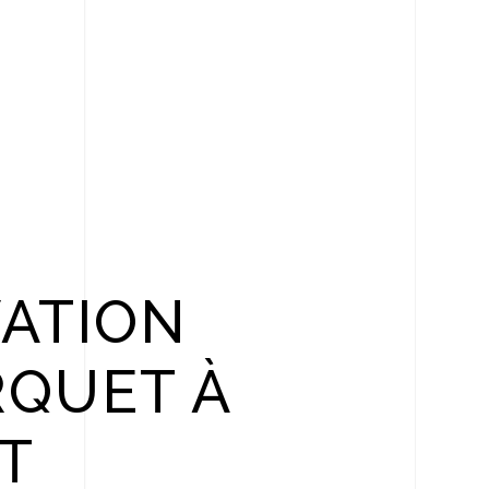
ATION
RQUET À
T