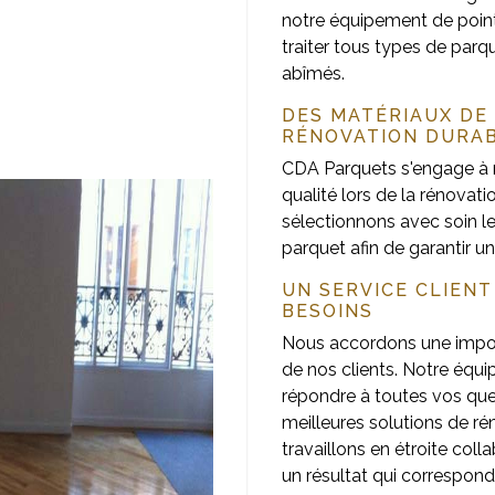
notre équipement de poi
traiter tous types de parqu
abîmés.
DES MATÉRIAUX DE
RÉNOVATION DURA
CDA Parquets s'engage à n
qualité lors de la rénovat
sélectionnons avec soin l
parquet afin de garantir u
UN SERVICE CLIENT
BESOINS
Nous accordons une import
de nos clients. Notre équi
répondre à toutes vos ques
meilleures solutions de r
travaillons en étroite col
un résultat qui correspond