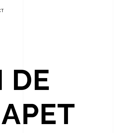
CT
 DE
HAPET