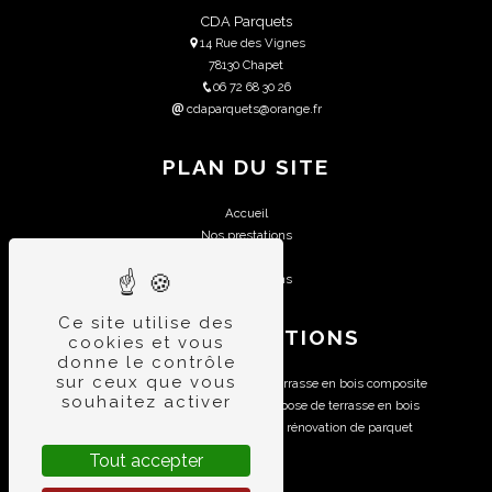
CDA Parquets
14 Rue des Vignes
78130 Chapet
06 72 68 30 26
cdaparquets@orange.fr
PLAN DU SITE
Accueil
Nos prestations
Contact
Nos réalisations
Ce site utilise des
NOS PRESTATIONS
cookies et vous
donne le contrôle
sur ceux que vous
vitrification de parquet
terrasse en bois composite
souhaitez activer
ponçage de parquet
pose de terrasse en bois
pose de parquet
rénovation de parquet
création de terrasse en bois
Tout accepter