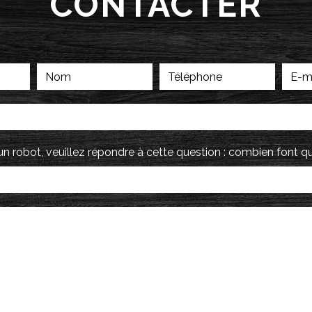
CONTACTER
un robot, veuillez répondre à cette question : combien font q