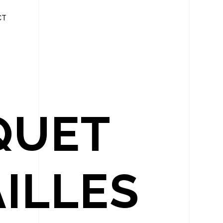
CT
QUET
AILLES